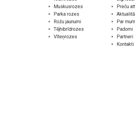
Muskusrozes
Preču at
Parka rozes
Aktualit
Rožu jaunumi
Par mu
Tējhibrīdrozes
Padomi
Vīteņrozes
Partneri
Kontakti