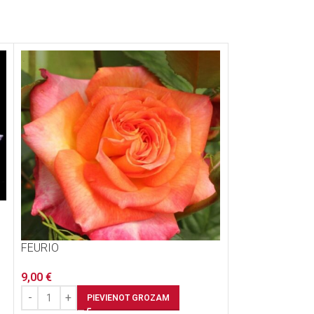
Jean Piat
9,00
€
FEURIO
PI
9,00
€
PIEVIENOT GROZAM