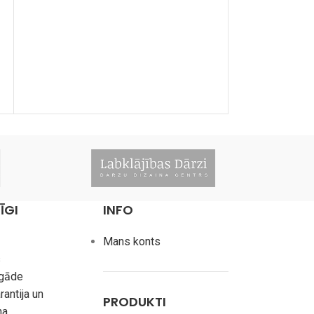
ĪGI
INFO
Mans konts
s
egāde
rantija un
PRODUKTI
na