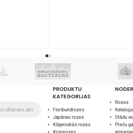
PRODUKTU
NODER
KATEGORIJAS
Rozes
Floribundrozes
Katalog
Japānas rozes
Stādu i
Klājeniskās rozes
Preču ga
Krūmrozes
atgrieša