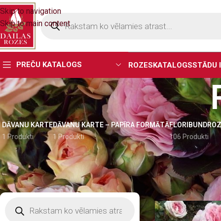
Skip to navigation
Skip to main content
PREČU KATALOGS
ROZES
KATALOGS
STĀDU 
DĀVANU KARTE
DĀVANU KARTE – PAPĪRA FORMĀTĀ
FLORIBUNDROZ
1 Produkti
1 Produkti
106 Produkti
MEKLĒTĀJS
Sākums
Rožu jaun