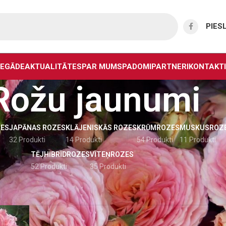
PIES
IEGĀDE
AKTUALITĀTES
PAR MUMS
PADOMI
PARTNERI
KONTAKTI
Rožu jaunumi
ES
JAPĀNAS ROZES
KLĀJENISKĀS ROZES
KRŪMROZES
MUSKUSROZ
32 Produkti
14 Produkti
54 Produkti
11 Produkti
TĒJHIBRĪDROZES
VĪTEŅROZES
52 Produkti
35 Produkti
umi
Rāda
9
12
18