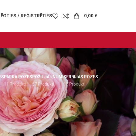
LĒGTIES / REĢISTRĒTIES
0,00
€
ES
PARKA ROZES
ROŽU JAUNUMI
SERBIJAS ROZES
11 Produkti
57 Produkti
10 Produkti
24