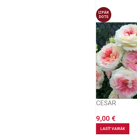
IZPĀR
DOTS
CESAR
9,00
€
LASĪT VAIRĀK