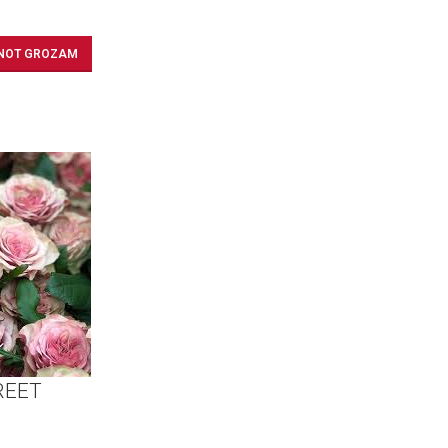
ENOT GROZAM
REET