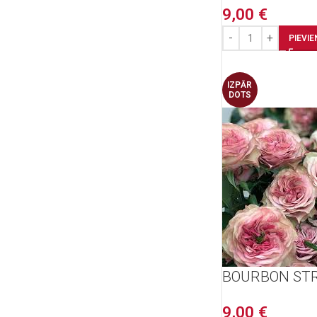
9,00
€
PIEVI
IZPĀR
DOTS
BOURBON ST
9,00
€