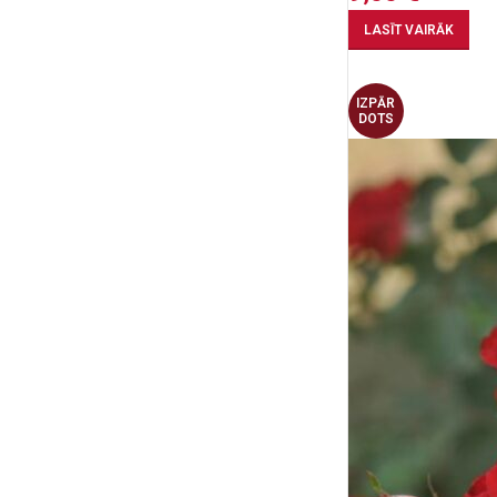
LASĪT VAIRĀK
IZPĀR
DOTS