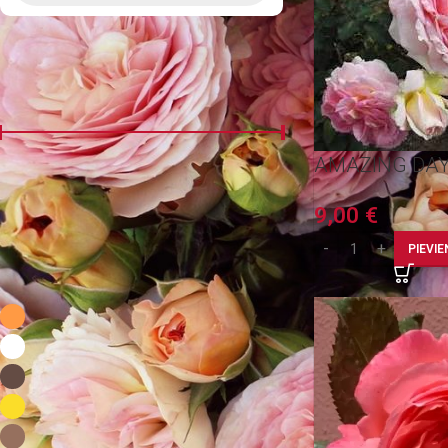
FILTRĒT PĒC CENAS
AMAZING DA
Cena:
0 €
—
10 €
FILTRS
9,00
€
PIEVI
FILTRĒT PĒC KRĀSAS
Aprikozu
9
Balta
9
Brūna
9
Dzeltena
9
Kafija ar pienu
8