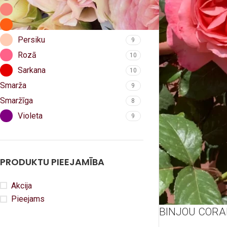
Koraļļu
9
Oranža
10
Persiku
9
Rozā
10
Sarkana
10
Smarža
9
Smaržīga
8
Violeta
9
PRODUKTU PIEEJAMĪBA
Akcija
Pieejams
BINJOU CORA