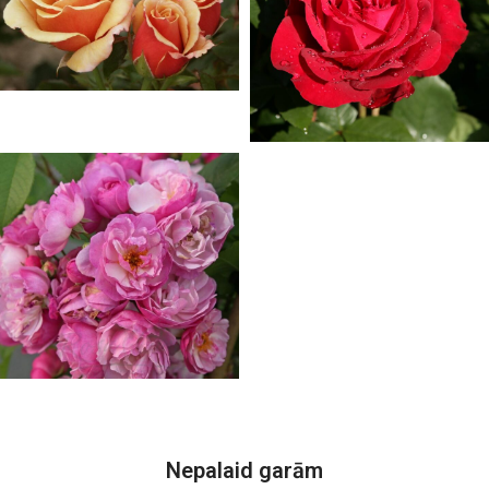
ROŽU JAUNUMI
57 produkti
TĒJHIBRĪDROZES
52 produkti
VĪTEŅROZES
35 produkti
Nepalaid garām