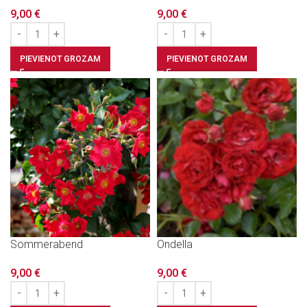
9,00
€
9,00
€
PIEVIENOT GROZAM
PIEVIENOT GROZAM
Sommerabend
Ondella
9,00
€
9,00
€