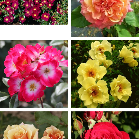
KLĀJENISKĀS ROZES
14 produkti
KRŪMROZES
54 produkti
MUSKUSROZES
PARKA ROZES
11 produkti
11 produkti