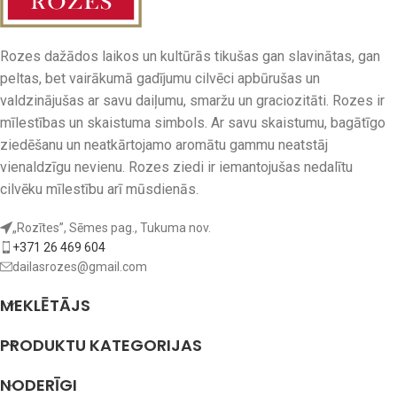
Rozes dažādos laikos un kultūrās tikušas gan slavinātas, gan
peltas, bet vairākumā gadījumu cilvēci apbūrušas un
valdzinājušas ar savu daiļumu, smaržu un graciozitāti. Rozes ir
mīlestības un skaistuma simbols. Ar savu skaistumu, bagātīgo
ziedēšanu un neatkārtojamo aromātu gammu neatstāj
vienaldzīgu nevienu. Rozes ziedi ir iemantojušas nedalītu
cilvēku mīlestību arī mūsdienās.
„Rozītes”, Sēmes pag., Tukuma nov.
+371 26 469 604
dailasrozes@gmail.com
MEKLĒTĀJS
PRODUKTU KATEGORIJAS
NODERĪGI