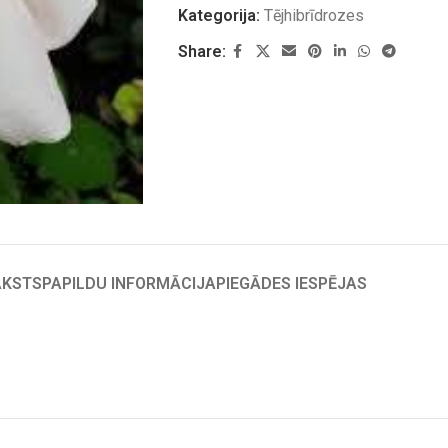
Kategorija:
Tējhibrīdrozes
Share:
AKSTS
PAPILDU INFORMĀCIJA
PIEGĀDES IESPĒJAS