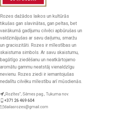
Rozes dažādos laikos un kultūrās
tikušas gan slavinātas, gan peltas, bet
vairākumā gadījumu cilvēci apbūrušas un
valdzinājušas ar savu daiļumu, smaržu
un graciozitāti. Rozes ir mīlestības un
skaistuma simbols. Ar savu skaistumu,
bagātīgo ziedēšanu un neatkārtojamo
aromātu gammu neatstāj vienaldzīgu
nevienu. Rozes ziedi ir iemantojušas
nedalītu cilvēku mīlestību arī mūsdienās.
„Rozītes”, Sēmes pag., Tukuma nov.
+371 26 469 604
dailasrozes@gmail.com