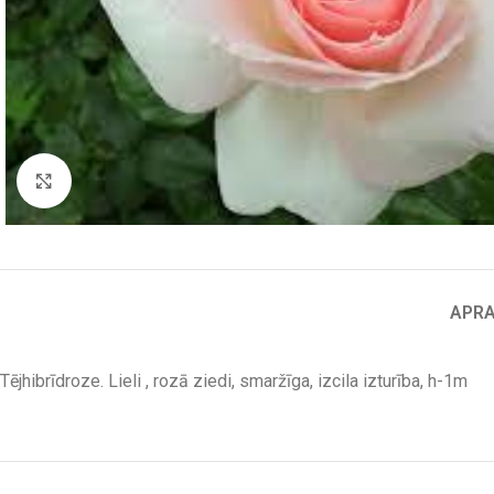
Click to enlarge
APR
Tējhibrīdroze. Lieli , rozā ziedi, smaržīga, izcila izturība, h-1m