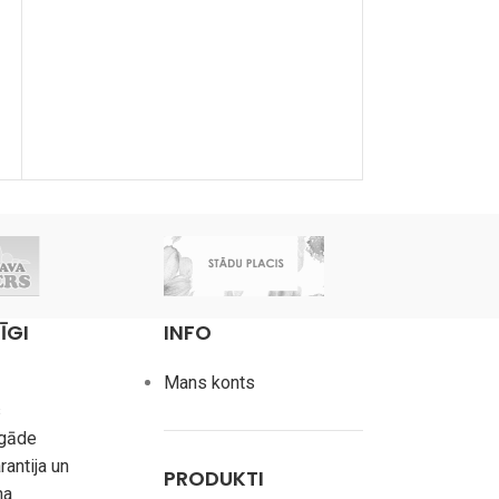
9,00
€
LASĪT VAIRĀK
ĪGI
INFO
Mans konts
s
egāde
rantija un
PRODUKTI
na