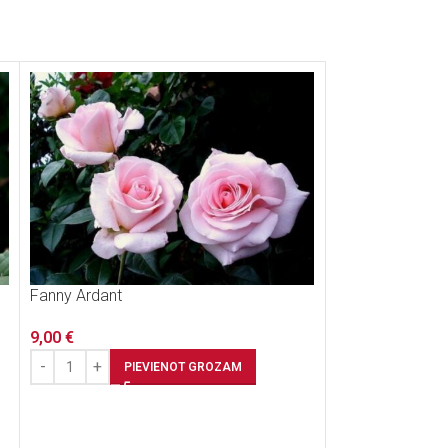
IZPĀR
DOTS
Fanny Ardant
9,00
€
PIEVIENOT GROZAM
HOT LADY