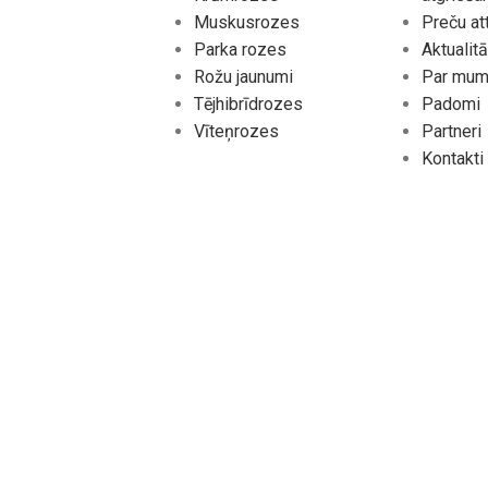
Muskusrozes
Preču at
Parka rozes
Aktualit
Rožu jaunumi
Par mu
Tējhibrīdrozes
Padomi
Vīteņrozes
Partneri
Kontakti