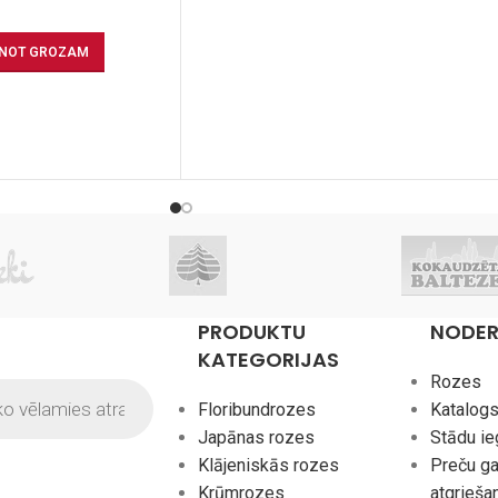
ENOT GROZAM
PRODUKTU
NODER
KATEGORIJAS
Rozes
Floribundrozes
Katalog
Japānas rozes
Stādu i
Klājeniskās rozes
Preču ga
Krūmrozes
atgrieša