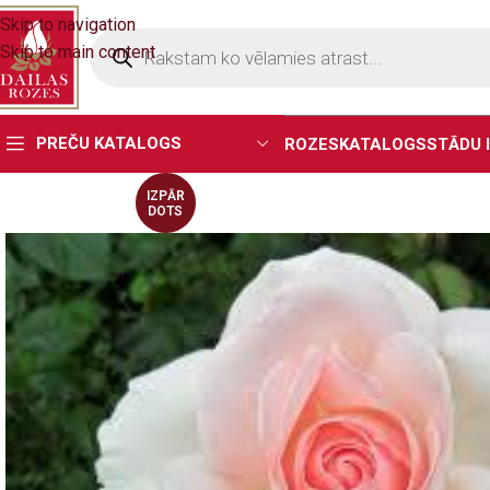
Skip to navigation
Skip to main content
PREČU KATALOGS
ROZES
KATALOGS
STĀDU 
IZPĀR
DOTS