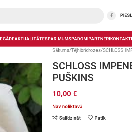
PIES
IEGĀDE
AKTUALITĀTES
PAR MUMS
PADOMI
PARTNERI
KONTAKTI
Sākums
Tējhibrīdrozes
SCHLOSS IM
SCHLOSS IMPEN
PUŠKINS
10,00
€
Nav noliktavā
Salīdzināt
Patīk