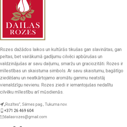
Rozes dažādos laikos un kultūrās tikušas gan slavinātas, gan
peltas, bet vairākumā gadījumu cilvēci apbūrušas un
valdzinājušas ar savu daiļumu, smaržu un graciozitāti. Rozes ir
mīlestības un skaistuma simbols. Ar savu skaistumu, bagātīgo
ziedēšanu un neatkārtojamo aromātu gammu neatstāj
vienaldzīgu nevienu. Rozes ziedi ir iemantojušas nedalītu
cilvēku mīlestību arī mūsdienās.
„Rozītes”, Sēmes pag., Tukuma nov.
+371 26 469 604
dailasrozes@gmail.com