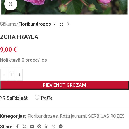
Click to enlarge
Sākums
Floribundrozes
ZORA FRAYLA
9,00
€
Noliktavā 0 prece/-es
PIEVIENOT GROZAM
Salīdzināt
Patīk
Kategorijas:
Floribundrozes
,
Rožu jaunumi
,
SERBIJAS ROZES
Share: