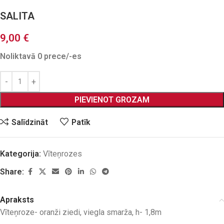
SALITA
9,00
€
Noliktavā 0 prece/-es
PIEVIENOT GROZAM
Salīdzināt
Patīk
Kategorija:
Vīteņrozes
Share:
Apraksts
Vīteņroze- oranži ziedi, viegla smarža, h- 1,8m