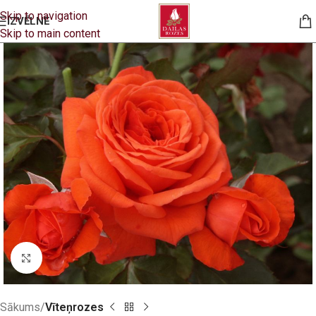
Skip to navigation
IZVĒLNE
Skip to main content
Click to enlarge
Sākums
Vīteņrozes