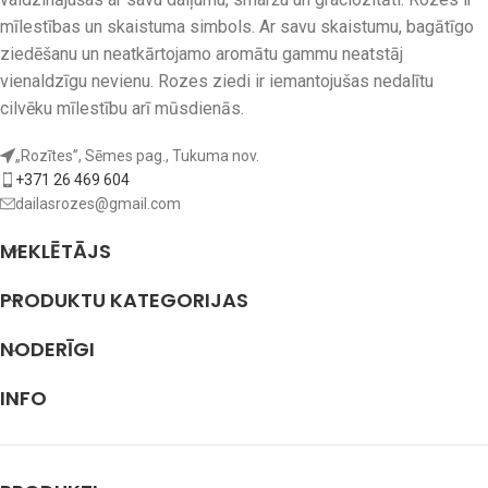
mīlestības un skaistuma simbols. Ar savu skaistumu, bagātīgo
ziedēšanu un neatkārtojamo aromātu gammu neatstāj
vienaldzīgu nevienu. Rozes ziedi ir iemantojušas nedalītu
cilvēku mīlestību arī mūsdienās.
„Rozītes”, Sēmes pag., Tukuma nov.
+371 26 469 604
dailasrozes@gmail.com
MEKLĒTĀJS
PRODUKTU KATEGORIJAS
NODERĪGI
INFO