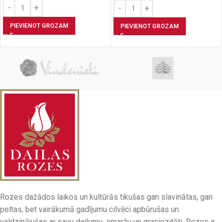
PIEVIENOT GROZAM
PIEVIENOT GROZAM
Rozes dažādos laikos un kultūrās tikušas gan slavinātas, gan
peltas, bet vairākumā gadījumu cilvēci apbūrušas un
valdzinājušas ar savu daiļumu, smaržu un graciozitāti. Rozes ir