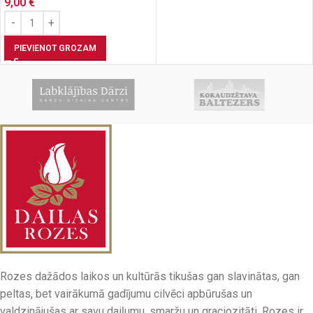
9,00
€
PIEVIENOT GROZAM
Rozes dažādos laikos un kultūrās tikušas gan slavinātas, gan
peltas, bet vairākumā gadījumu cilvēci apbūrušas un
valdzinājušas ar savu daiļumu, smaržu un graciozitāti. Rozes ir