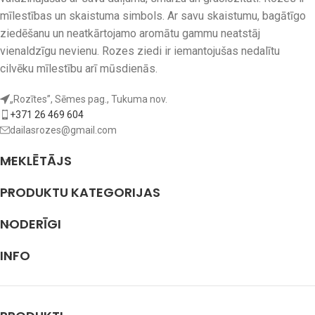
mīlestības un skaistuma simbols. Ar savu skaistumu, bagātīgo
ziedēšanu un neatkārtojamo aromātu gammu neatstāj
vienaldzīgu nevienu. Rozes ziedi ir iemantojušas nedalītu
cilvēku mīlestību arī mūsdienās.
„Rozītes”, Sēmes pag., Tukuma nov.
+371 26 469 604
dailasrozes@gmail.com
MEKLĒTĀJS
PRODUKTU KATEGORIJAS
NODERĪGI
INFO