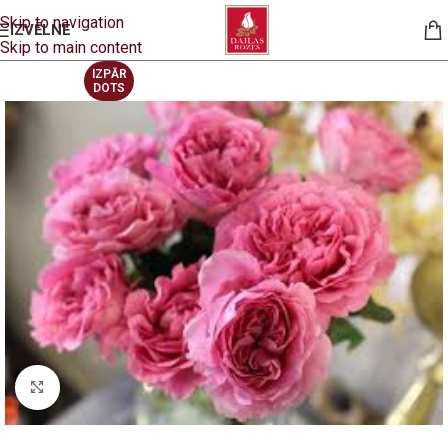
Skip to navigation
IZVĒLNE
Skip to main content
IZPĀR
DOTS
Click to enlarge