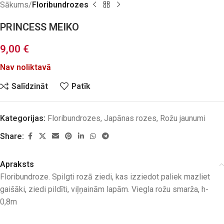
Sākums
Floribundrozes
PRINCESS MEIKO
9,00
€
Nav noliktavā
Salīdzināt
Patīk
Kategorijas:
Floribundrozes
,
Japānas rozes
,
Rožu jaunumi
Share:
Apraksts
Floribundroze. Spilgti rozā ziedi, kas izziedot paliek mazliet
gaišāki, ziedi pildīti, viļņainām lapām. Viegla rožu smarža, h-
0,8m