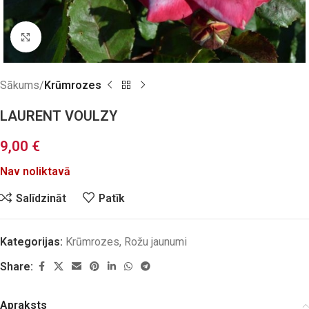
Click to enlarge
Sākums
Krūmrozes
LAURENT VOULZY
9,00
€
Nav noliktavā
Salīdzināt
Patīk
Kategorijas:
Krūmrozes
,
Rožu jaunumi
Share:
Apraksts