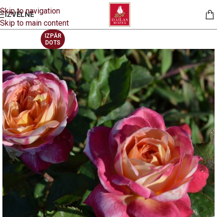
Skip to navigation
IZVĒLNE
Skip to main content
IZPĀR
DOTS