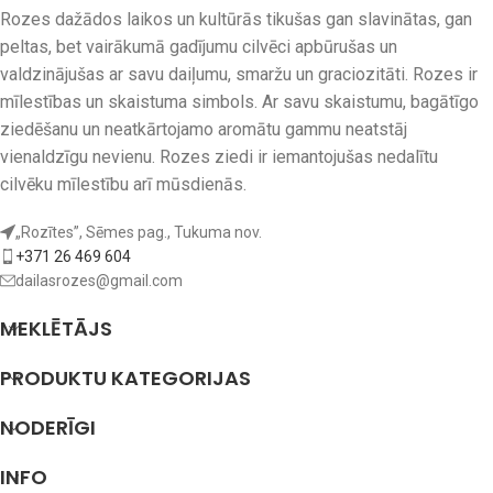
Rozes dažādos laikos un kultūrās tikušas gan slavinātas, gan
peltas, bet vairākumā gadījumu cilvēci apbūrušas un
valdzinājušas ar savu daiļumu, smaržu un graciozitāti. Rozes ir
mīlestības un skaistuma simbols. Ar savu skaistumu, bagātīgo
ziedēšanu un neatkārtojamo aromātu gammu neatstāj
vienaldzīgu nevienu. Rozes ziedi ir iemantojušas nedalītu
cilvēku mīlestību arī mūsdienās.
„Rozītes”, Sēmes pag., Tukuma nov.
+371 26 469 604
dailasrozes@gmail.com
MEKLĒTĀJS
PRODUKTU KATEGORIJAS
NODERĪGI
INFO