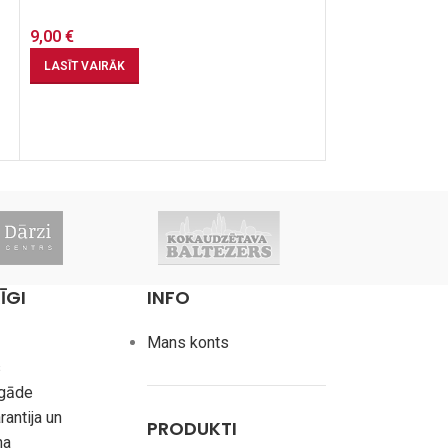
9,00
€
9,00
€
LASĪT VAIRĀK
LASĪT VAIRĀK
ĪGI
INFO
Mans konts
s
egāde
rantija un
PRODUKTI
na