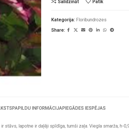
Salīdzināt
Patīk
Kategorija:
Floribundrozes
Share:
AKSTS
PAPILDU INFORMĀCIJA
PIEGĀDES IESPĒJAS
ir stāvs, lapotne ir daļēji spīdīga, tumši zaļa. Viegla smarža, h-0