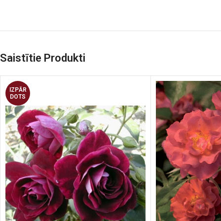
Saistītie Produkti
IZPĀR
DOTS