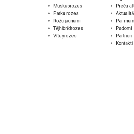
Muskusrozes
Preču at
Parka rozes
Aktualit
Rožu jaunumi
Par mu
Tējhibrīdrozes
Padomi
Vīteņrozes
Partneri
Kontakti