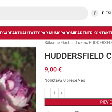
PIES
IEGĀDE
AKTUALITĀTES
PAR MUMS
PADOMI
PARTNERI
KONTAKTI
Sākums
Floribundrozes
HUDDERSFIE
HUDDERSFIELD 
9,00
€
Noliktavā 0 prece/-es
PIEVI