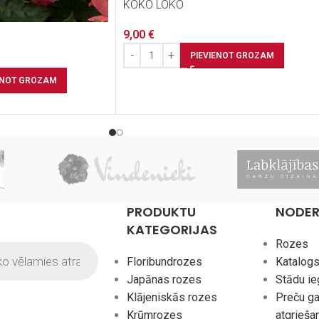
KOKO LOKO
9,00
€
PIEVIENOT GROZAM
ENOT GROZAM
PRODUKTU
NODER
KATEGORIJAS
Rozes
Floribundrozes
Katalog
Japānas rozes
Stādu i
Klājeniskās rozes
Preču ga
Krūmrozes
atgrieša