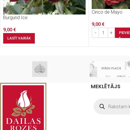
Cinco de Mayo
Burgund Ice
9,00
€
9,00
€
PIEVI
LASĪT VAIRĀK
MEKLĒTĀJS