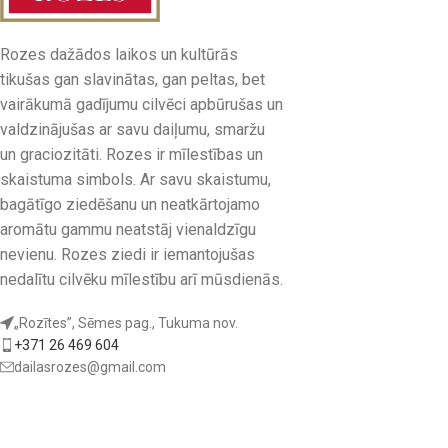
Rozes dažādos laikos un kultūrās
tikušas gan slavinātas, gan peltas, bet
vairākumā gadījumu cilvēci apbūrušas un
valdzinājušas ar savu daiļumu, smaržu
un graciozitāti. Rozes ir mīlestības un
skaistuma simbols. Ar savu skaistumu,
bagātīgo ziedēšanu un neatkārtojamo
aromātu gammu neatstāj vienaldzīgu
nevienu. Rozes ziedi ir iemantojušas
nedalītu cilvēku mīlestību arī mūsdienās.
„Rozītes”, Sēmes pag., Tukuma nov.
+371 26 469 604
dailasrozes@gmail.com