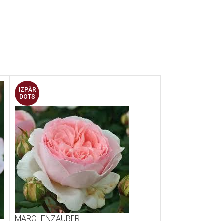
IZPĀR
IZPĀR
DOTS
DOTS
MIDNIGHT BLU
MARCHENZAUBER