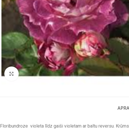
Click to enlarge
APR
Floribundroze violeta līdz gaiši violetam ar baltu reversu. Krūms 